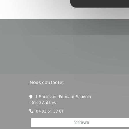
Nous contacter
1 Boulevard Edouard Baudoin
((ouvre une nouvelle fenêtre))
06160 Antibes
04 93 61 37 61
RÉSERVER